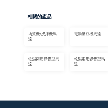
相關的產品
均質機/攪拌機馬
電動磨豆機馬達
達
乾濕兩用靜音型馬
乾濕兩用靜音型馬
達
達