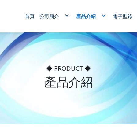
首頁
公司簡介
產品介紹
電子型錄
新設備
轉子代工系列
無刷馬達
RO 逆滲透用馬達系列
家電馬達系列
醫療用馬達系列
電動工具馬達系列
電動捲門升降馬達系列
機械馬達系列
噴粉絕緣加工
馬達鐵管烤漆代工
◆ PRODUCT ◆
產品介紹