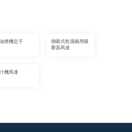
油煙機定子
側吸式乾濕兩用吸
塵器馬達
汁機馬達