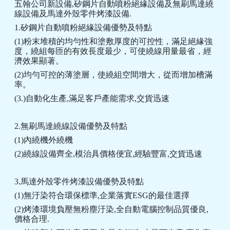
五翰公司新設備,矽鋼片自動噴粉絕緣設備及無刷馬達繞
線設備及馬達外殼零件烤漆設備.
1.矽鋼片自動噴粉絕緣設備優勢及特點
(1)粉末堆積的均勻性和塗敷厚度的可控性，滿足絕緣強
度，繞組每匝的有效長度最少，可使繞線用量最省，經
濟效果顯著。
(2)均勻可控的薄塗層，使繞組空間增大，從而增加槽滿
率。
(3.)自動化生產,滿足客戶產能需求,交貨迅速
2.無刷馬達繞線設備優勢及特點
(1)內繞機外繞機
(2)繞線設備齊全,模治具價格便宜,經驗豐富,交貨迅速
3.馬達外殼零件烤漆設備優勢及特點
(1)無汙染符合環保標準,企業落實ESG的最佳選擇
(2)烤漆環境負壓無粉塵汙染,全自動電腦控制品質優良,
價格合理.