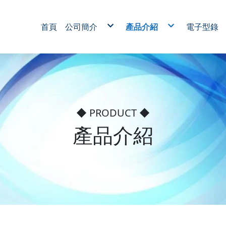
首頁
公司簡介
產品介紹
電子型錄
新設備
轉子代工系列
無刷馬達
RO 逆滲透用馬達系列
家電馬達系列
醫療用馬達系列
電動工具馬達系列
電動捲門升降馬達系列
機械馬達系列
噴粉絕緣加工
馬達鐵管烤漆代工
◆ PRODUCT ◆
產品介紹