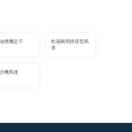
油煙機定子
乾濕兩用靜音型馬
達
沙機馬達