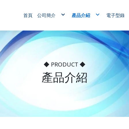
首頁
公司簡介
產品介紹
電子型錄
新設備
轉子代工系列
無刷馬達
RO 逆滲透用馬達系列
家電馬達系列
醫療用馬達系列
電動工具馬達系列
電動捲門升降馬達系列
機械馬達系列
噴粉絕緣加工
馬達鐵管烤漆代工
◆ PRODUCT ◆
產品介紹